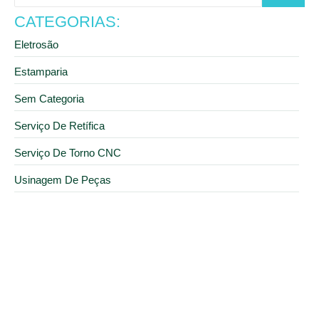
CATEGORIAS:
Eletrosão
Estamparia
Sem Categoria
Serviço De Retífica
Serviço De Torno CNC
Usinagem De Peças
1 de julho de 2026
Empresa de usinagem em SP: onde contratar
serviços industriais
15 de junho de 2026
Empresa de usinagem: conheça os diferenciais da
Metalúrgica Seamar